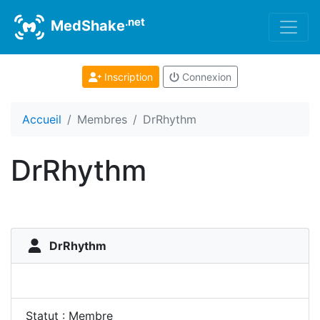
.net
MedShake
Inscription
Connexion
Accueil
Membres
DrRhythm
DrRhythm
DrRhythm
Statut : Membre