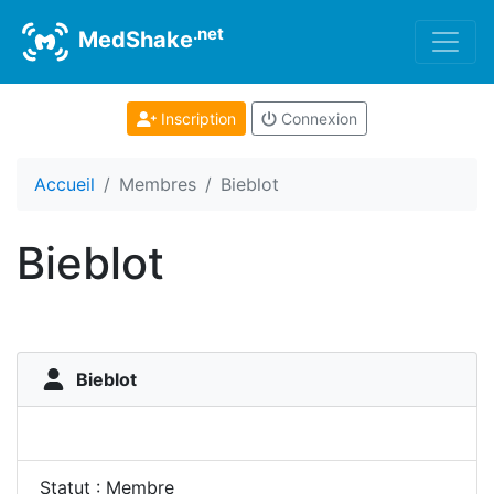
.net
MedShake
Inscription
Connexion
Accueil
Membres
Bieblot
Bieblot
Bieblot
Statut : Membre