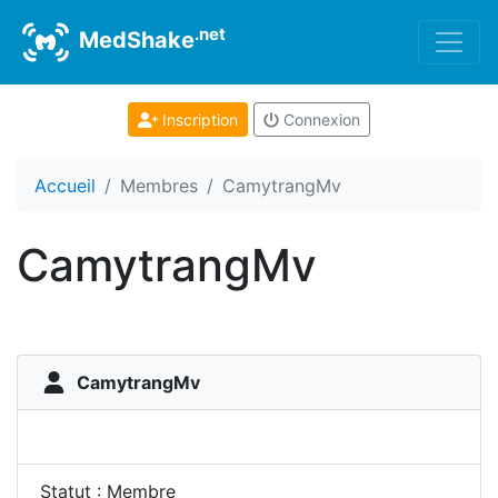
.net
MedShake
Inscription
Connexion
Accueil
Membres
CamytrangMv
CamytrangMv
CamytrangMv
Statut : Membre