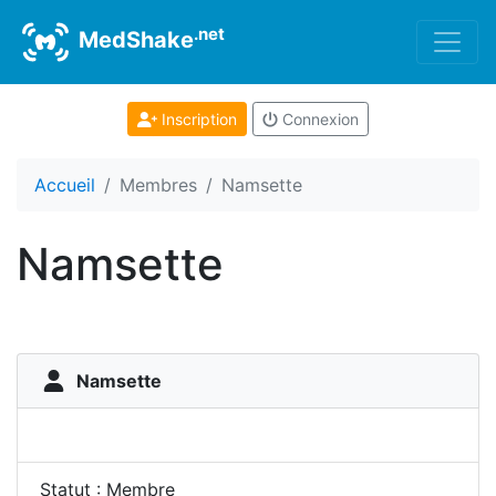
.net
MedShake
Inscription
Connexion
Accueil
Membres
Namsette
Namsette
Namsette
Statut : Membre