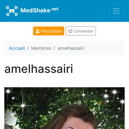
.net
MedShake
Inscription
Connexion
Accueil
Membres
amelhassairi
amelhassairi