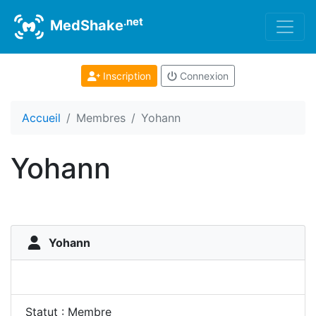
.net
MedShake
Inscription
Connexion
Accueil
Membres
Yohann
Yohann
Yohann
Statut : Membre