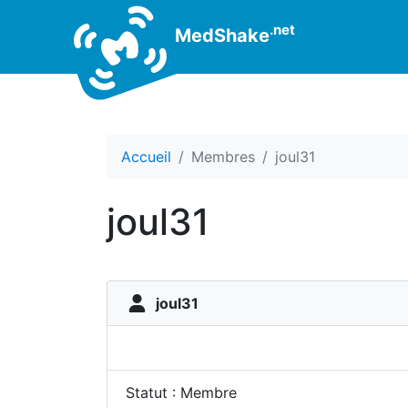
.net
MedShake
Accueil
Membres
joul31
joul31
joul31
Statut : Membre