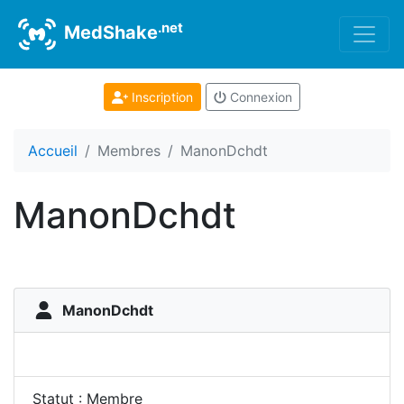
.net
MedShake
Inscription
Connexion
Accueil
Membres
ManonDchdt
ManonDchdt
ManonDchdt
Statut : Membre