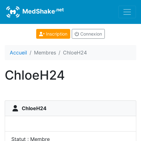
.net
MedShake
Inscription
Connexion
Accueil
Membres
ChloeH24
ChloeH24
ChloeH24
Statut : Membre