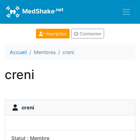
.net
MedShake
Inscription
Connexion
Accueil
Membres
creni
creni
creni
Statut : Membre