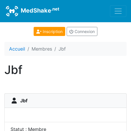
.net
MedShake
Inscription
Connexion
Accueil
Membres
Jbf
Jbf
Jbf
Statut : Membre