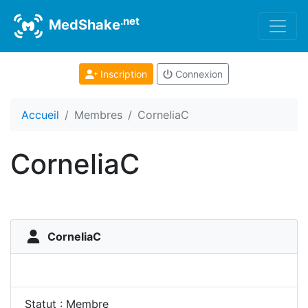
.net
MedShake
Inscription
Connexion
Accueil
Membres
CorneliaC
CorneliaC
CorneliaC
Statut : Membre