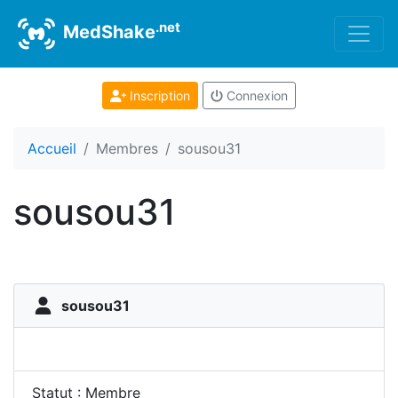
.net
MedShake
Inscription
Connexion
Accueil
Membres
sousou31
sousou31
sousou31
Statut : Membre