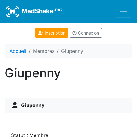
.net
MedShake
Inscription
Connexion
Accueil
Membres
Giupenny
Giupenny
Giupenny
Statut : Membre