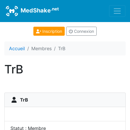
.net
MedShake
Inscription
Connexion
Accueil
Membres
TrB
TrB
TrB
Statut : Membre