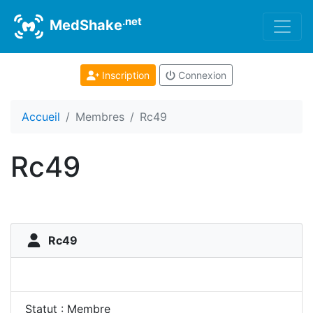
.net
MedShake
Inscription
Connexion
Accueil
Membres
Rc49
Rc49
Rc49
Statut : Membre