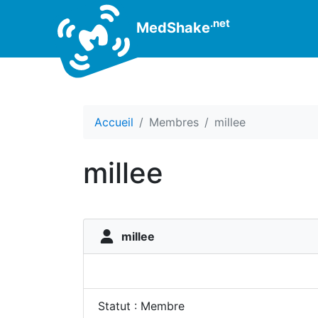
.net
MedShake
Accueil
Membres
millee
millee
millee
Statut : Membre