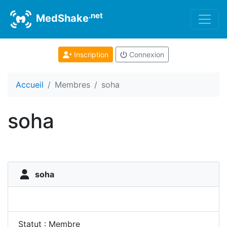
.net
MedShake
Inscription
Connexion
Accueil
Membres
soha
soha
soha
Statut : Membre