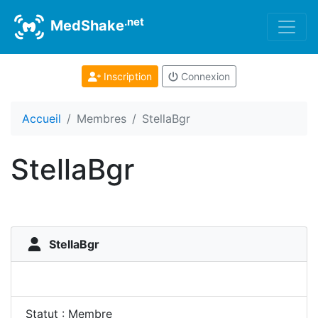
.net
MedShake
Inscription
Connexion
Accueil
Membres
StellaBgr
StellaBgr
StellaBgr
Statut : Membre