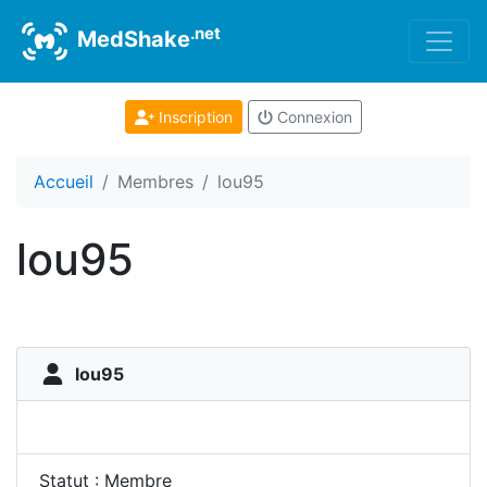
.net
MedShake
Inscription
Connexion
Accueil
Membres
lou95
lou95
lou95
Statut : Membre