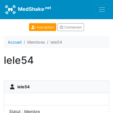
.net
MedShake
Inscription
Connexion
Accueil
Membres
lele54
lele54
lele54
Statut : Membre