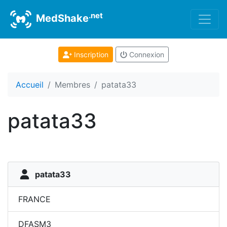
.net
MedShake
Inscription
Connexion
Accueil
Membres
patata33
patata33
patata33
FRANCE
DFASM3