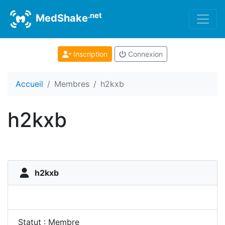
.net
MedShake
Inscription
Connexion
Accueil
Membres
h2kxb
h2kxb
h2kxb
Statut : Membre