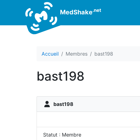
.net
MedShake
Accueil
Membres
bast198
bast198
bast198
Statut : Membre