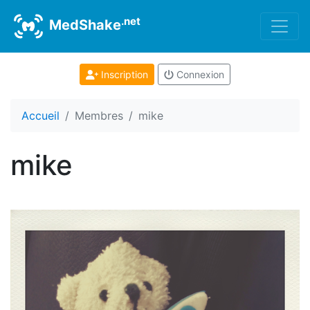
.net
MedShake
Inscription
Connexion
Accueil
Membres
mike
mike