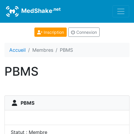
.net
MedShake
Inscription
Connexion
Accueil
Membres
PBMS
PBMS
PBMS
Statut : Membre