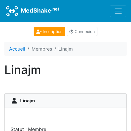
.net
MedShake
Inscription
Connexion
Accueil
Membres
Linajm
Linajm
Linajm
Statut : Membre