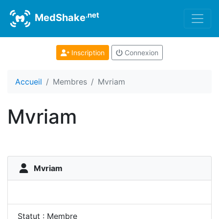
.net
MedShake
Inscription
Connexion
Accueil
Membres
Mvriam
Mvriam
Mvriam
Statut : Membre