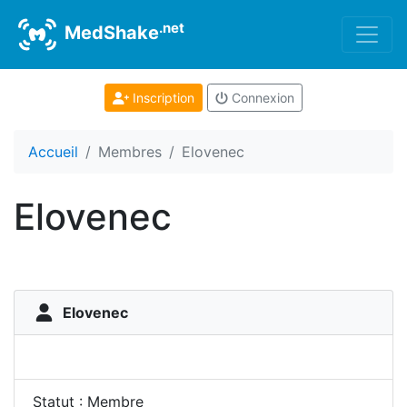
.net
MedShake
Inscription
Connexion
Accueil
Membres
Elovenec
Elovenec
Elovenec
Statut : Membre