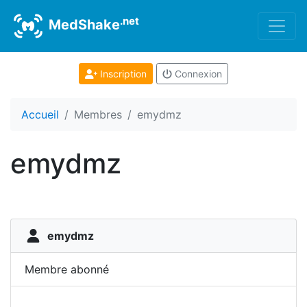
.net
MedShake
Inscription
Connexion
Accueil
Membres
emydmz
emydmz
emydmz
Membre abonné