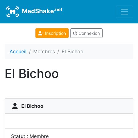
.net
MedShake
Inscription
Connexion
Accueil
Membres
El Bichoo
El Bichoo
El Bichoo
Statut : Membre