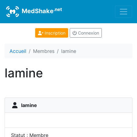
.net
MedShake
Inscription
Connexion
Accueil
Membres
lamine
lamine
lamine
Statut : Membre