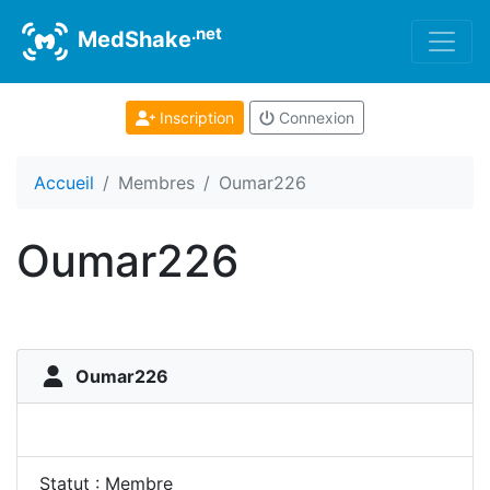
.net
MedShake
Inscription
Connexion
Accueil
Membres
Oumar226
Oumar226
Oumar226
Statut : Membre