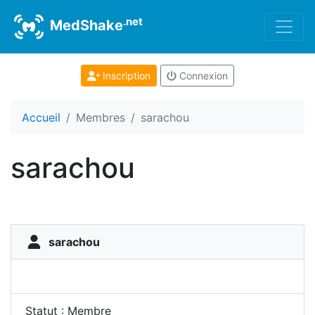
.net
MedShake
Inscription
Connexion
Accueil
Membres
sarachou
sarachou
sarachou
Statut : Membre