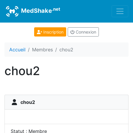
.net
MedShake
Inscription
Connexion
Accueil
Membres
chou2
chou2
chou2
Statut : Membre