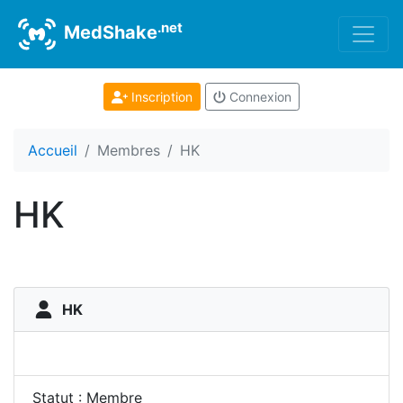
.net
MedShake
Inscription
Connexion
Accueil
Membres
HK
HK
HK
Statut : Membre