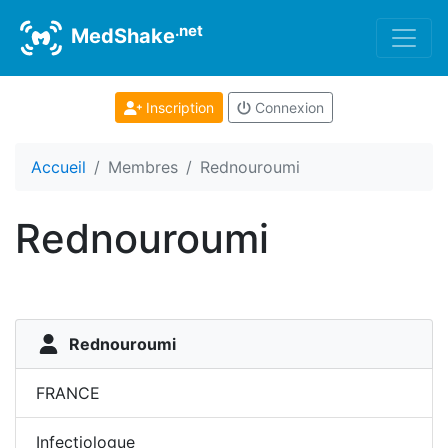
.net
MedShake
Inscription
Connexion
Accueil
Membres
Rednouroumi
Rednouroumi
Rednouroumi
FRANCE
Infectiologue