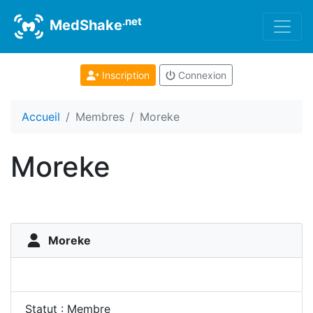
.net
MedShake
Inscription
Connexion
Accueil
Membres
Moreke
Moreke
Moreke
Statut : Membre