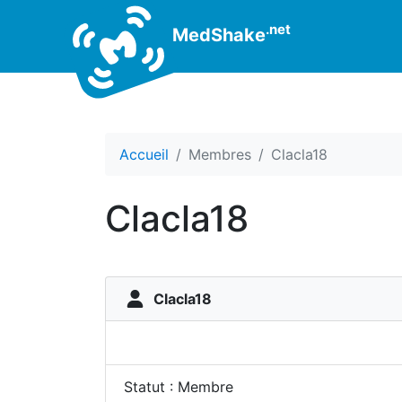
.net
MedShake
Accueil
Membres
Clacla18
Clacla18
Clacla18
Statut : Membre