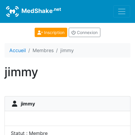
.net
MedShake
Inscription
Connexion
Accueil
Membres
jimmy
jimmy
jimmy
Statut : Membre