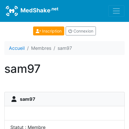
.net
MedShake
Inscription
Connexion
Accueil
Membres
sam97
sam97
sam97
Statut : Membre