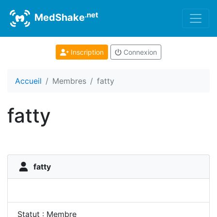
.net
MedShake
Inscription
Connexion
Accueil
Membres
fatty
fatty
fatty
Statut : Membre