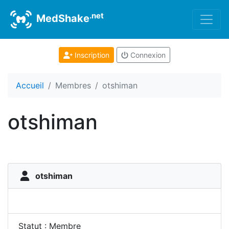
.net
MedShake
Inscription
Connexion
Accueil
Membres
otshiman
otshiman
otshiman
Statut : Membre