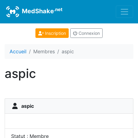
.net
MedShake
Inscription
Connexion
Accueil
Membres
aspic
aspic
aspic
Statut : Membre