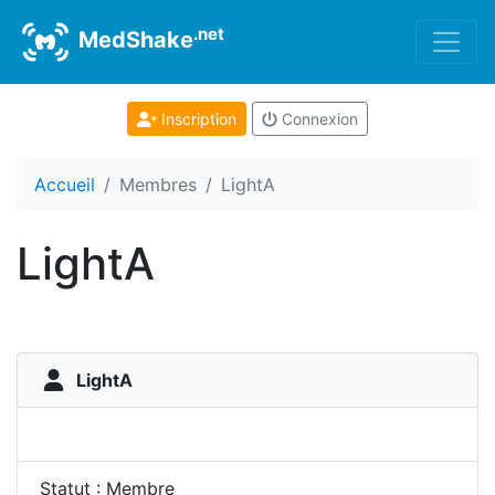
.net
MedShake
Inscription
Connexion
Accueil
Membres
LightA
LightA
LightA
Statut : Membre