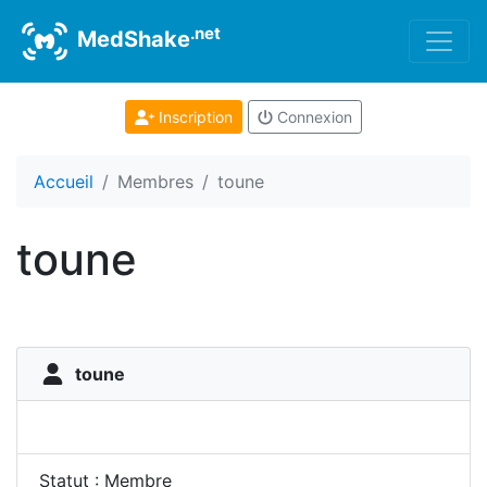
.net
MedShake
Inscription
Connexion
Accueil
Membres
toune
toune
toune
Statut : Membre