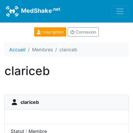
.net
MedShake
Inscription
Connexion
Accueil
Membres
clariceb
clariceb
clariceb
Statut : Membre