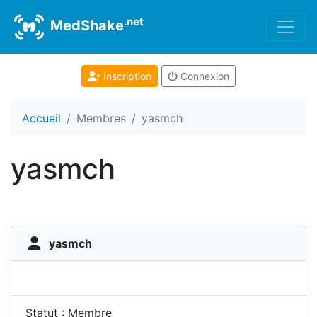
.net
MedShake
Inscription
Connexion
Accueil
Membres
yasmch
yasmch
yasmch
Statut : Membre