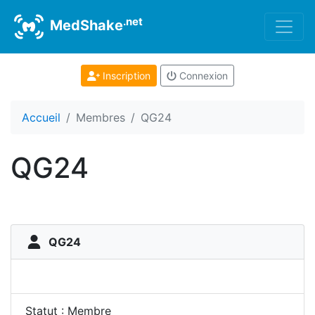
.net
MedShake
Inscription
Connexion
Accueil
Membres
QG24
QG24
QG24
Statut : Membre