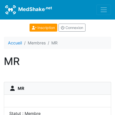
.net
MedShake
Inscription
Connexion
Accueil
Membres
MR
MR
MR
Statut : Membre